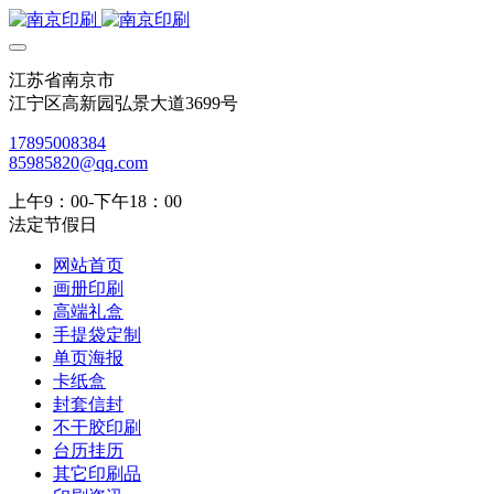
江苏省南京市
江宁区高新园弘景大道3699号
17895008384
85985820@qq.com
上午9：00-下午18：00
法定节假日
网站首页
画册印刷
高端礼盒
手提袋定制
单页海报
卡纸盒
封套信封
不干胶印刷
台历挂历
其它印刷品