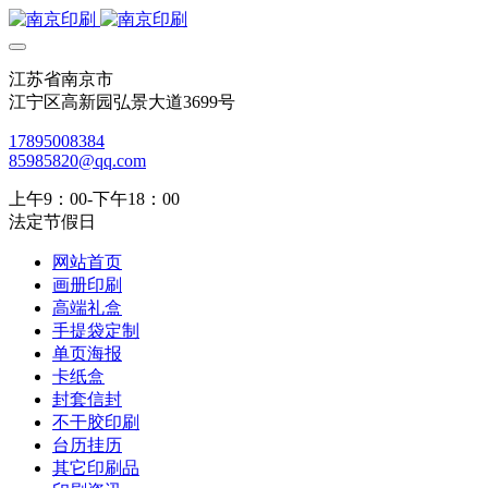
江苏省南京市
江宁区高新园弘景大道3699号
17895008384
85985820@qq.com
上午9：00-下午18：00
法定节假日
网站首页
画册印刷
高端礼盒
手提袋定制
单页海报
卡纸盒
封套信封
不干胶印刷
台历挂历
其它印刷品